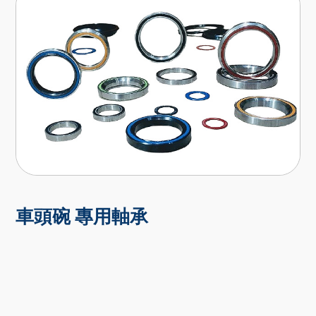
車頭碗 專用軸承