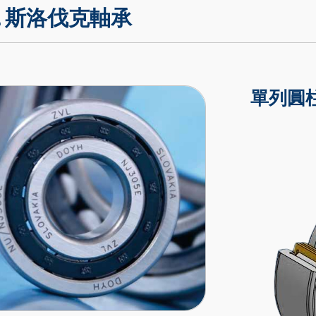
VL 斯洛伐克軸承
單列圓