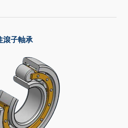
柱滾子軸承