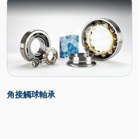
角接觸球軸承